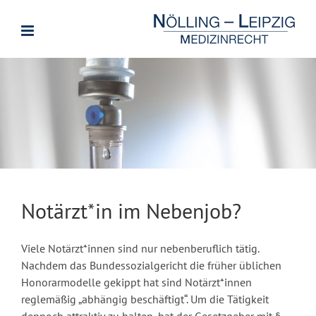
Zum
Inhalt
springen
Notärzt*in im Nebenjob?
Viele Notärzt*innen sind nur nebenberuflich tätig.
Nachdem das Bundessozialgericht die früher üblichen
Honorarmodelle gekippt hat sind Notärzt*innen
reglemäßig „abhängig beschäftigt“. Um die Tätigkeit
dennoch attraktiv zu halten, hat der Gesetzgeber mit §