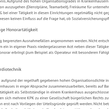
nis. Aufgrund des hohen Organisationsgrades in Krankenhäusern u
tion auszugehen (Dienstpläne, Teamarbeit). Freiräume für unterne
 bei einer Tätigkeit in diesen Einrichtungen regelmäßig nicht geg
sen keinen Einfluss auf die Frage hat, ob Sozialversicherungspfl
ige Honorartätigkeit
eng begrenzten Ausnahmefällen angenommen werden. Nicht entsch
 ein in eigener Praxis niedergelassener Arzt neben dieser Tätigke
orar erbringt (zum Beispiel als Operateur mit besonderen Fähigk
ardiotechnik
n aufgrund der regelhaft gegebenen hohen Organisationsdichte in
enhauses in enger Absprache zusammenzuarbeiten, bereits auf Bas
tigkeit als Selbstständige in einem Krankenhaus ausgeschlosse
nen sich mehrere KPK zu einer Gesellschaft bürgerlichen Rechts z
n erst nach Vorliegen der Urteilsgründe geprüft werden. Nicht bet