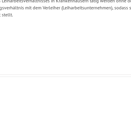
s Leiharbeitsverhältnisses in Krankenhäusern tätig werden ohne dor
gsverhältnis mit dem Verleiher (Leiharbeitsunternehmen), sodass s
stellt.