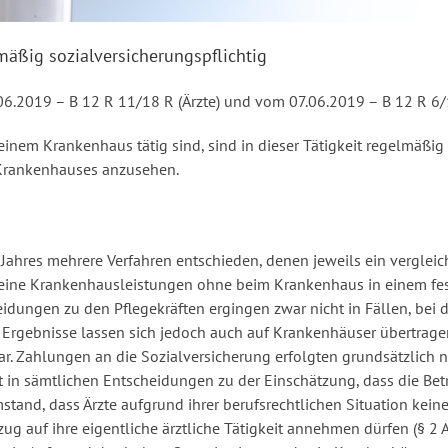
äßig sozialversicherungspflichtig
06.2019 – B 12 R 11/18 R (Ärzte) und vom 07.06.2019 – B 12 R 6/1
 einem Krankenhaus tätig sind, sind in dieser Tätigkeit regelmäßig
s Krankenhauses anzusehen.
Jahres mehrere Verfahren entschieden, denen jeweils ein vergleic
emeine Krankenhausleistungen ohne beim Krankenhaus in einem fes
eidungen zu den Pflegekräften ergingen zwar nicht in Fällen, bei 
 Ergebnisse lassen sich jedoch auch auf Krankenhäuser übertragen.
r. Zahlungen an die Sozialversicherung erfolgten grundsätzlich ni
 in sämtlichen Entscheidungen zu der Einschätzung, dass die Be
mstand, dass Ärzte aufgrund ihrer berufsrechtlichen Situation kei
 auf ihre eigentliche ärztliche Tätigkeit annehmen dürfen (§ 2 A